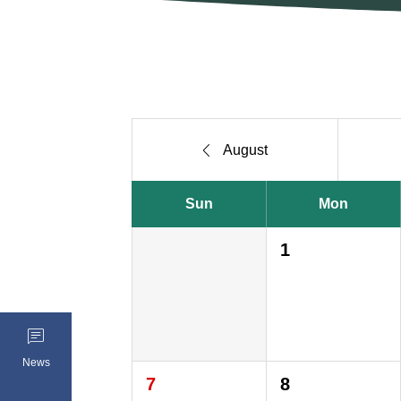

August
Sun
Mon
1

News
7
8