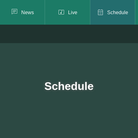



News
Live
Schedule
Schedule