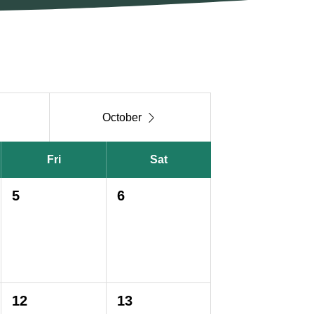

October
Fri
Sat
5
6
12
13