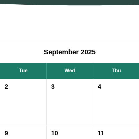
September 2025
Tue
Wed
Thu
2
3
4
9
10
11