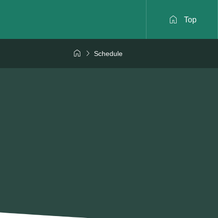

Top


Schedule