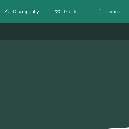



Discography
Profile
Goods