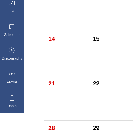

Live

Schedule
14
15

Discography

Profile
21
22

Goods
28
29