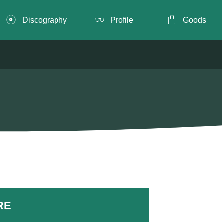



Discography
Profile
Goods
RE