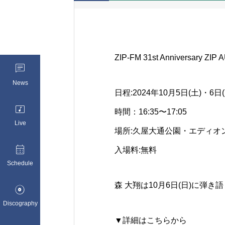
ZIP-FM 31st Anniversary Z

News
日程:2024年10月5日(土)・6日(

時間：16:35〜17:05
Live
場所:久屋大通公園・エディオ

入場料:無料
Schedule
森 大翔は10月6日(日)に弾

Discography
▼詳細はこちらから