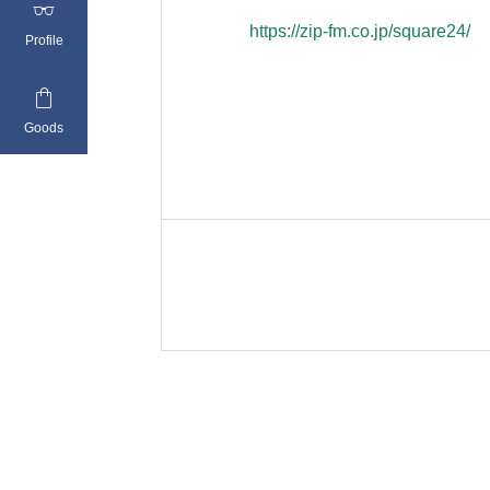

https://zip-fm.co.jp/square24/
Profile

Goods