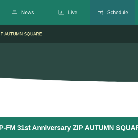



News
Live
Schedule
y ZIP AUTUMN SQUARE
IP-FM 31st Anniversary ZIP AUTUMN SQUA