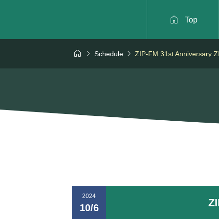

Top



Schedule
ZIP-FM 31st Anniversar
2024
Z
10/6