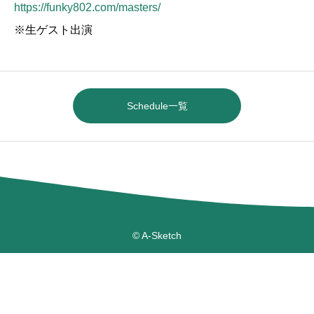
https://funky802.com/masters/
※生ゲスト出演
Schedule一覧
© A-Sketch

staff