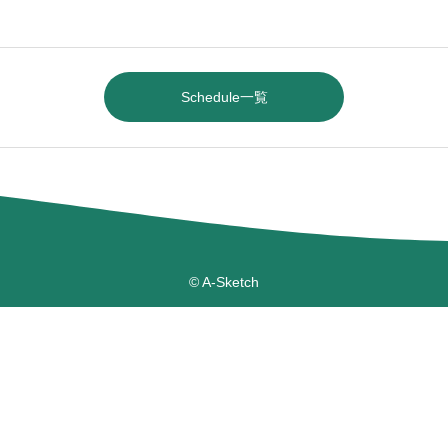
Schedule一覧
© A-Sketch

staff