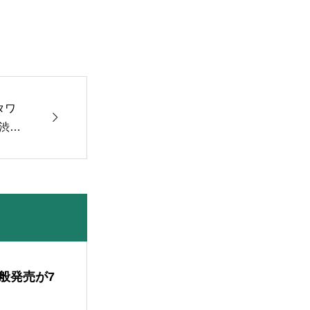
」タワ

渋谷
般発売が7