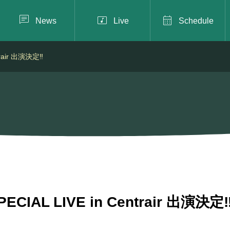



News
Live
Schedule
trair 出演決定‼️
PECIAL LIVE in Centrair 出演決定‼