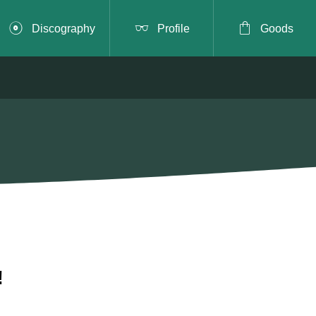



Discography
Profile
Goods
️