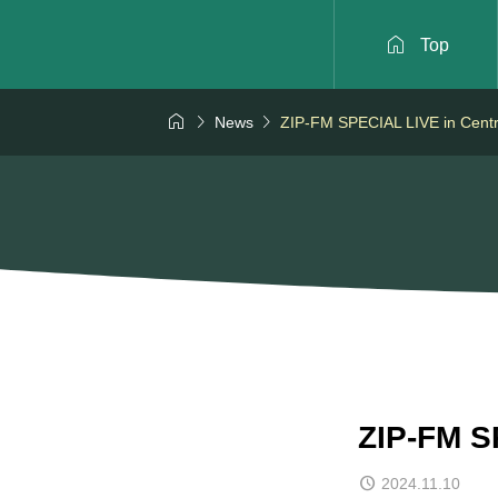

Top



News
ZIP-FM SPECIAL LIVE in Cen
ZIP-FM S
2024.11.10