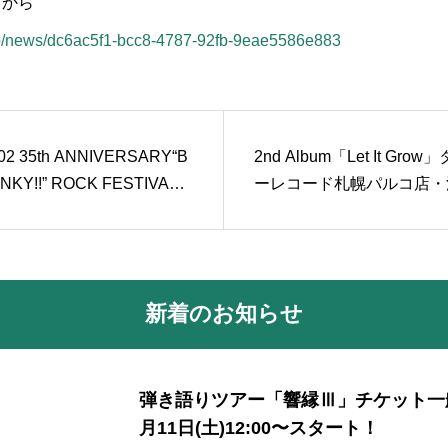
らから
o.jp/news/dc6ac5f1-bcc8-4787-92fb-9eae5586e883
02 35th ANNIVERSARY“B
2nd Album「Let It Grow
UNKY!!” ROCK FESTIVAL
ーレコード札幌パルコ店・
IO CRAZY 2024 ｰレディク
店にて限定販売中！
th- 出演決定！
新着のお知らせ
弾き語りツアー「響縁Ⅲ」チケット一
月11日(土)12:00〜スタート！