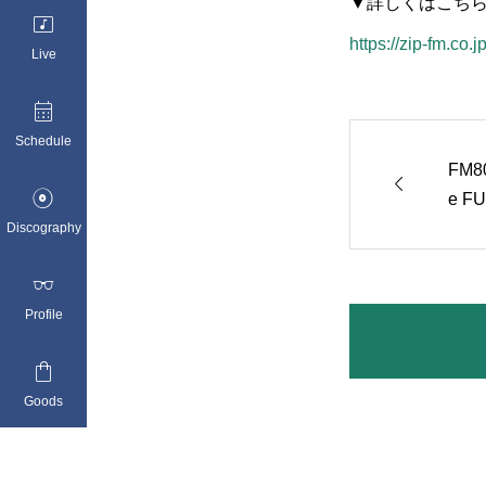
▼詳しくはこち

https://zip-fm.c
Live

Schedule
FM8


e F
RAD
Discography
レ15

Profile

Goods