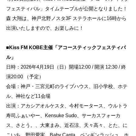
フェスティバル」タイムテーブルが公開となりました！
森 大翔は、神戸北野ノスタ3F ステラホールに16時から
出演いたしますので、お楽しみに！
■Kiss FM KOBE主催「アコースティックフェスティバ
ル」
日時：2026年4月19日（日）開場12:00 / 開演 12:30 / 終
演20:00 （予定）
会場：神戸・三宮元町のライブハウス、旧小学校、ホテ
ル、神社など11会場
出演：アカシアオルケスタ、今村モータース、ウルトラ
寿司ふぁいやー、Kensuke Sudo、サーカスフォーカ
ス、さとう。、大東まみ、近石涼、天々高々、とた、に
こいち、野田愛実、Baby Canta、ペンギンラッシュ、ホ