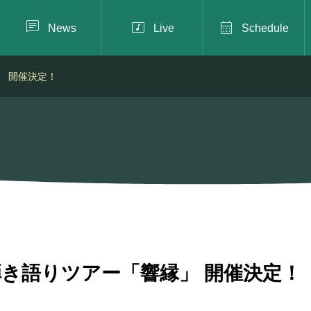



News
Live
Schedule
」 開催決定！
 弾き語りツアー「響縁」 開催決定！