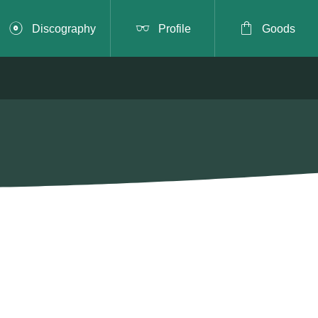



Discography
Profile
Goods