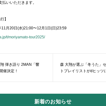
お支払いいただきます。
先行】
1月20日(水)21:00〜12月1日(日)23:59
ia.jp/t/moriyamato-tour2025/
大翔 弾き語り 2MAN「響
森 大翔が選ぶ「冬うた」
開催決定！
トプレイリストがdヒッツ
公開中！
新着のお知らせ