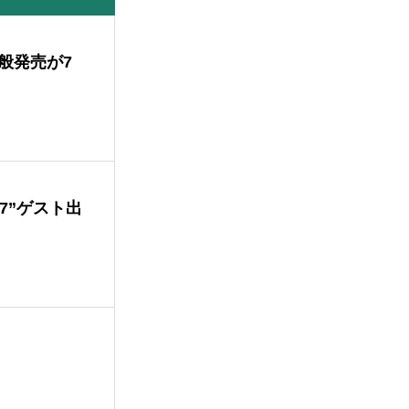
般発売が7
T 7”ゲスト出