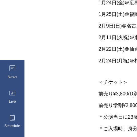
1月24日(金)＠広島 L
1月25日(土)＠福岡
2月9日(日)＠名古屋 L
2月11日(火祝)＠東京
2月22日(土)＠仙
2月24日(月祝)＠札幌 

News
＜チケット＞

前売り¥3,800(D別
Live
前売り学割¥2,800

＊公演当日に23
Schedule
＊ご入場時、身