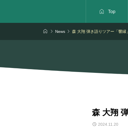

Top



News
森 大翔 弾き語りツアー「響縁
森 大翔
2024.11.20