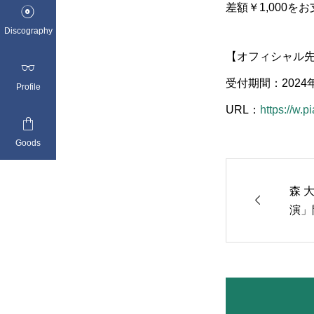
差額￥1,000を

Discography
【オフィシャル

受付期間：2024年1
Profile
URL：
https://w.p

Goods
森 

演」