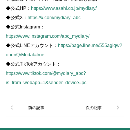
◆公式HP：
https://www.asahi.co.jp/mydiary/
◆公式X：
https://x.com/mydiary_abc
◆公式Instagram：
https://www.instagram.com/abc_mydiary/
◆公式LINEアカウント：
https://page.line.me/555agiqw?
openQrModal=true
◆公式TikTokアカウント：
https://www.tiktok.com/@mydiary_abc?
is_from_webapp=1&sender_device=pc


前の記事
次の記事