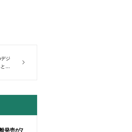
のデジ

とF
a
般発売が7