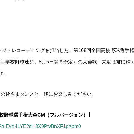
ンジ・レコーディングを担当した、第108回全国高校野球選手
等学校野球連盟、8月5日開幕予定）の大会歌「栄冠は君に輝
した。
部の皆さまダンスと一緒にお楽しみください。
高校野球選手権大会CM（フルバージョン）】
e/ePa-EvX4LYE?si=8X9PtvBnXF1pXam0