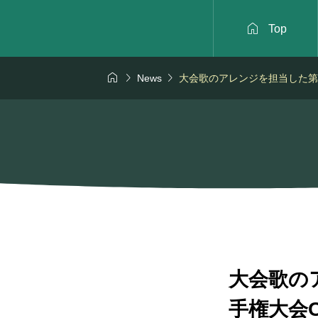

Top



News
大会歌のアレンジを担当した第 
大会歌の
手権大会