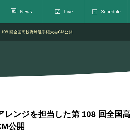



News
Live
Schedule
108 回全国高校野球選手権大会CM公開
アレンジを担当した第 108 回全国
CM公開