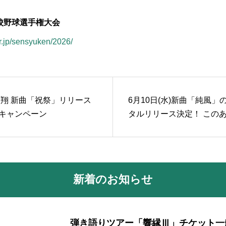
高校野球選手権大会
or.jp/sensyuken/2026/
大翔 新曲「祝祭」リリース
6月10日(水)新曲「純風」
キャンペーン
タルリリース決定！ このあ
M802「FRIDAY Cruisin’ M
p!!」にて初オンエア！
新着のお知らせ
弾き語りツアー「響縁Ⅲ」チケット一