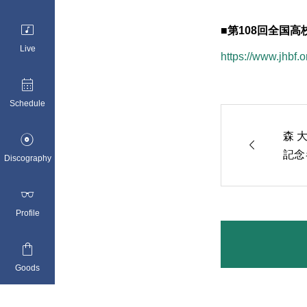

■第108回全国
Live
https://www.jhbf.

Schedule
森 


記念
Discography

Profile

Goods