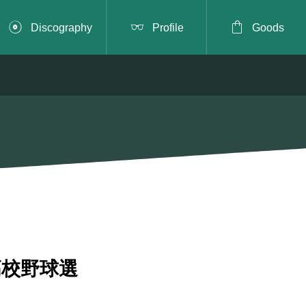



Discography
Profile
Goods
高校野球選