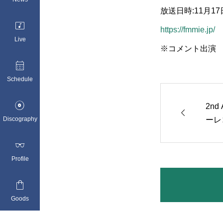
放送日時:11月17日(

https://fmmie.jp/
Live
※コメント出演

Schedule

2nd

ーレ
Discography
店に

Profile

Goods