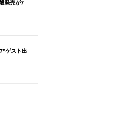
般発売が7
T 7”ゲスト出