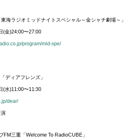
DIO「東海ラジオミッドナイトスペシャル～金シャチ劇場～」
金)24:00〜27:00
radio.co.jp/program/mid-spe/
JFN「ディアフレンズ」
水)11:00〜11:30
.jp/dear/
出演
M三重「Welcome To RadioCUBE」