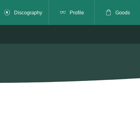



Discography
Profile
Goods