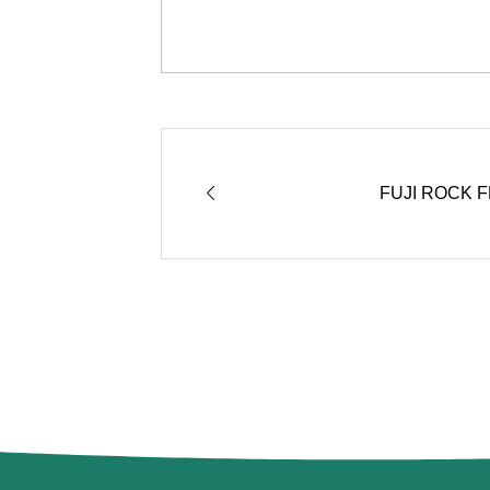

FUJI ROCK F