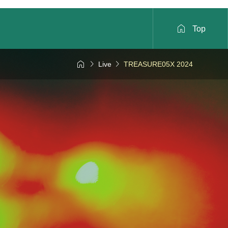

Top



Live
TREASURE05X 2024