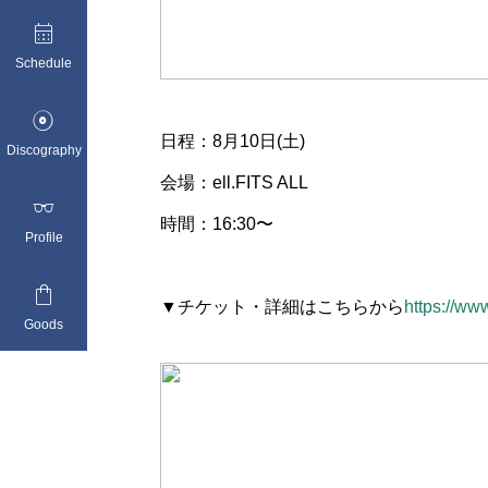

Schedule

日程：8月10日(土)
Discography
会場：ell.FITS ALL

時間：16:30〜
Profile

▼チケット・詳細はこちらから
https://ww
Goods