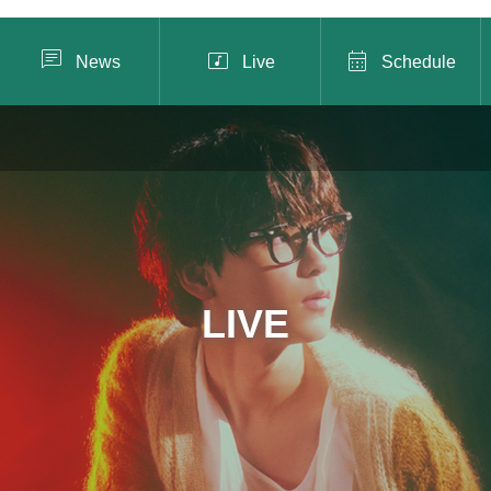



News
Live
Schedule
LIVE