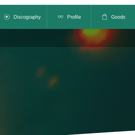



Discography
Profile
Goods