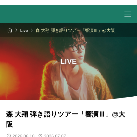



Live
森 大翔 弾き語りツアー「響演Ⅲ」@大阪
LIVE
森 大翔 弾き語りツアー「響演Ⅲ」@大
阪
2026.06.10
2026.07.07