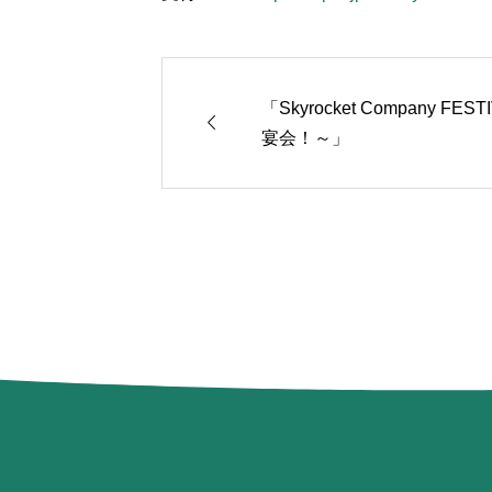
「Skyrocket Company 

宴会！～」