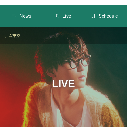



News
Live
Schedule
響縁Ⅱ」＠東京
LIVE