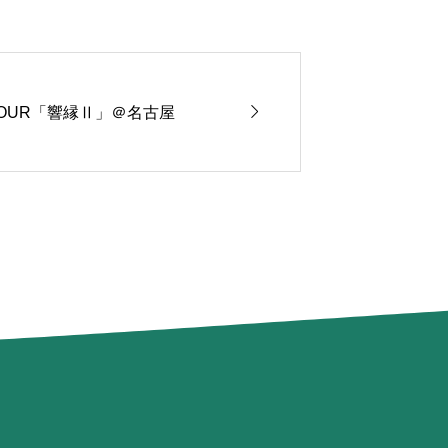

 TOUR「響縁Ⅱ」＠名古屋