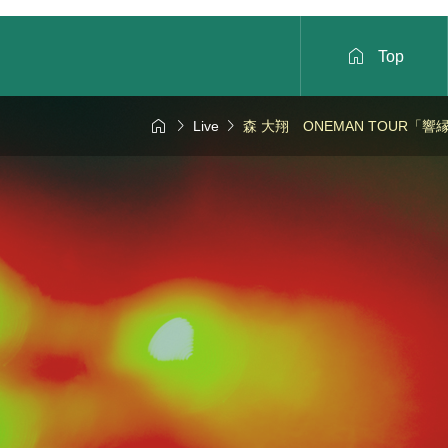

Top



Live
森 大翔 ONEMAN TOUR「