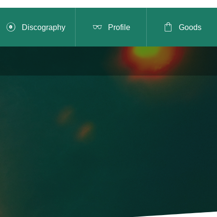



Discography
Profile
Goods