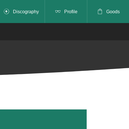



Discography
Profile
Goods