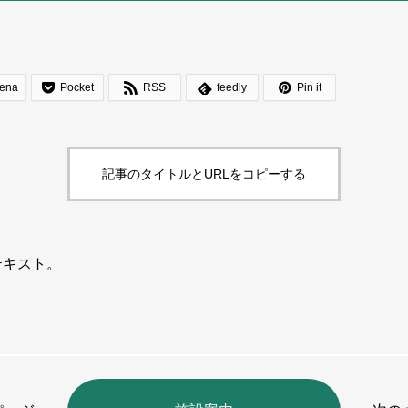




ena
Pocket
RSS
feedly
Pin it
記事のタイトルとURLをコピーする
テキスト。