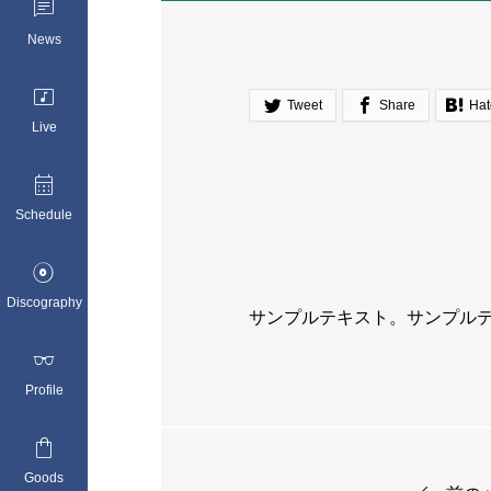

News




Tweet
Share
Hat
Live

Schedule

Discography
サンプルテキスト。サンプル

Profile

Goods